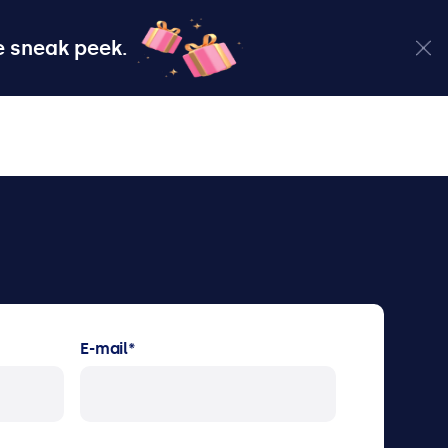
 sneak peek.
E-mail
*