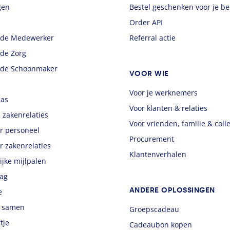
gen
Bestel geschenken voor je bed
Order API
 de Medewerker
Referral actie
 de Zorg
 de Schoonmaker
VOOR WIE
Voor je werknemers
aas
Voor klanten & relaties
 zakenrelaties
Voor vrienden, familie & coll
r personeel
Procurement
r zakenrelaties
Klantenverhalen
ijke mijlpalen
dag
ANDERE OPLOSSINGEN
e
g samen
Groepscadeau
tje
Cadeaubon kopen