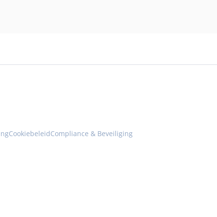
ing
Cookiebeleid
Compliance & Beveiliging