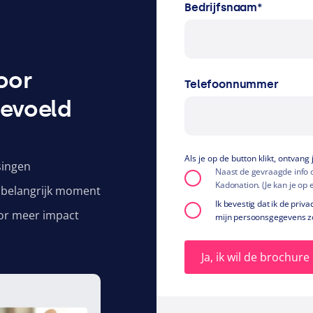
Bedrijfsnaam
*
door
Telefoonnummer
gevoeld
Als je op de button klikt, ontvan
singen
Naast de gevraagde info on
Kadonation. (Je kan je op 
k belangrijk moment
Ik bevestig dat ik de pri
or meer impact
mijn persoonsgegevens zo