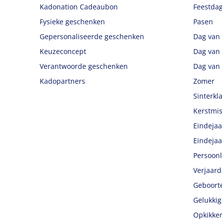
Kadonation Cadeaubon
Feestda
Fysieke geschenken
Pasen
Gepersonaliseerde geschenken
Dag van
Keuzeconcept
Dag van
Verantwoorde geschenken
Dag van
Kadopartners
Zomer
Sinterkl
Kerstmis
Eindejaa
Eindejaa
Persoonl
Verjaar
Geboort
Gelukki
Opkikker