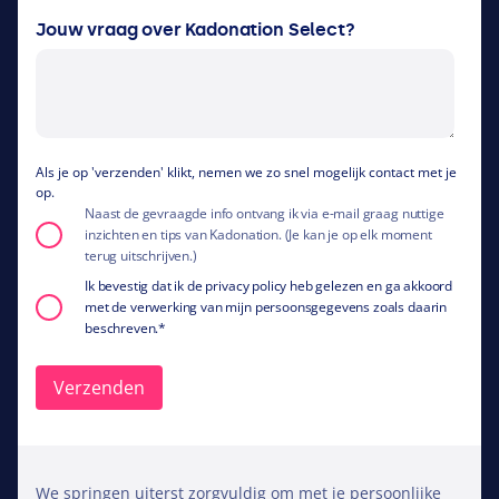
Jouw vraag over Kadonation Select?
Als je op 'verzenden' klikt, nemen we zo snel mogelijk contact met je
op.
Naast de gevraagde info ontvang ik via e-mail graag nuttige
inzichten en tips van Kadonation. (Je kan je op elk moment
terug uitschrijven.)
Ik bevestig dat ik de privacy policy heb gelezen en ga akkoord
met de verwerking van mijn persoonsgegevens zoals daarin
beschreven.
*
We springen uiterst zorgvuldig om met je persoonlijke