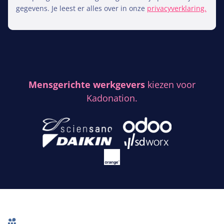
gegevens. Je leest er alles over in onze
privacyverklaring.
Mensgerichte werkgevers
kiezen voor
Kadonation.
Footer