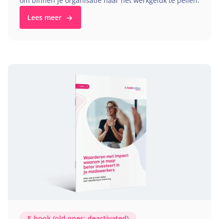
om binnen je organisatie naar het werkgeluk te peilen.
Lees meer
E‑book (old ones: deactivated)