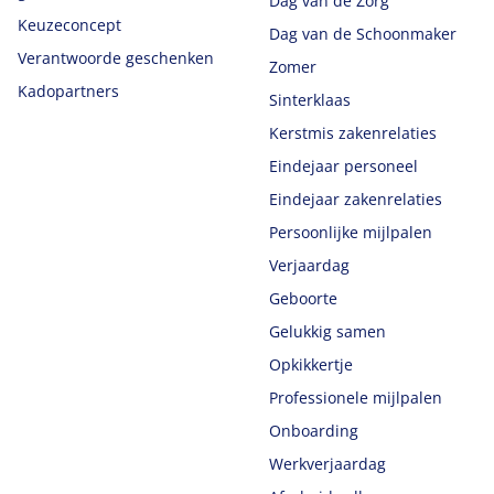
Dag van de Zorg
Keuzeconcept
Dag van de Schoonmaker
Verantwoorde geschenken
Zomer
Kadopartners
Sinterklaas
Kerstmis zakenrelaties
Eindejaar personeel
Eindejaar zakenrelaties
Persoonlijke mijlpalen
Verjaardag
Geboorte
Gelukkig samen
Opkikkertje
Professionele mijlpalen
Onboarding
Werkverjaardag