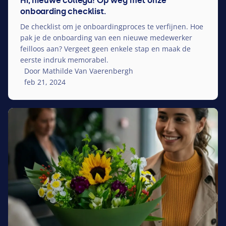
Hi, nieuwe collega! Op weg met onze
onboarding checklist.
De checklist om je onboardingproces te verfijnen. Hoe
pak je de onboarding van een nieuwe medewerker
feilloos aan? Vergeet geen enkele stap en maak de
eerste indruk memorabel.
Door Mathilde Van Vaerenbergh
feb 21, 2024