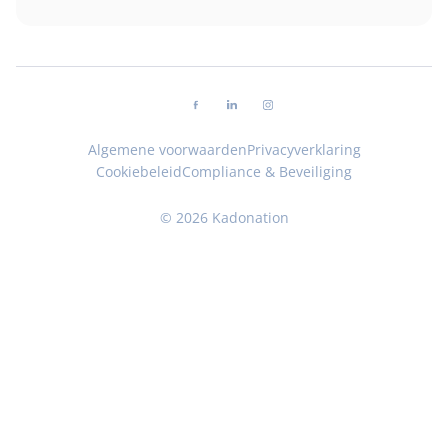
Volg ons op facebook
Volg ons op linkedin
Volg ons op instagram
Algemene voorwaarden
Privacyverklaring
Cookiebeleid
Compliance & Beveiliging
© 2026 Kadonation