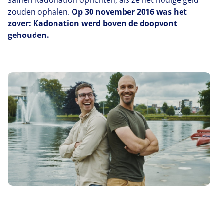
samen Kadonation oprichten, als ze het nodige geld
zouden ophalen.
Op
30
november
2016
was het
zover: Kadonation werd boven de doopvont
gehouden.