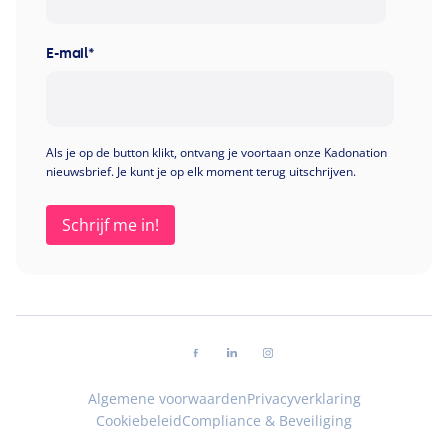
E-mail
*
Als je op de button klikt, ontvang je voortaan onze Kadonation
nieuwsbrief. Je kunt je op elk moment terug uitschrijven.
Volg ons op facebook
Volg ons op linkedin
Volg ons op instagram
Algemene voorwaarden
Privacyverklaring
Cookiebeleid
Compliance & Beveiliging