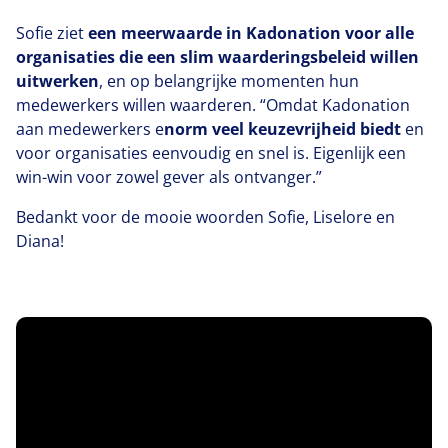
Sofie ziet
een meerwaarde in Kadonation voor alle
organisaties die een slim waarderingsbeleid willen
uitwerken
, en op belangrijke momenten hun
medewerkers willen waarderen.
“
Omdat Kadonation
aan medewerkers e
norm veel keuzevrijheid biedt
en
voor organisaties eenvoudig en snel is. Eigenlijk een
win-win voor zowel gever als ontvanger.”
Bedankt voor de mooie woorden Sofie, Liselore en
Diana!