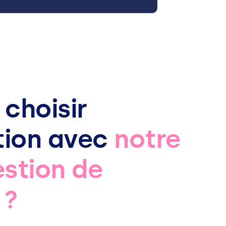
 choisir
ation avec
notre
estion de
?