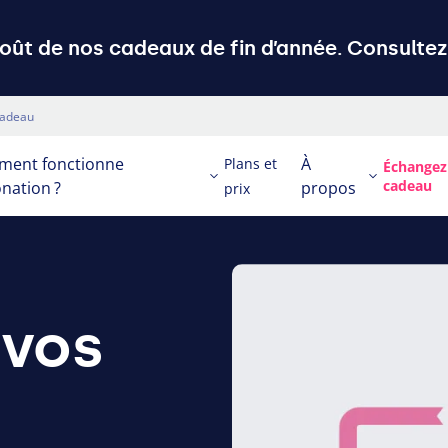
ût de nos cadeaux de fin d’année. Consultez 
cadeau
ent fonctionne
À
Plans et
Échangez
cadeau
nation ?
propos
prix
 vos