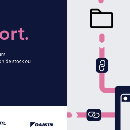
urs
ion de stock ou