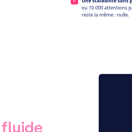
Une scalabilité sans
ou
10
000
attentions pa
reste la même : nulle.
fluide