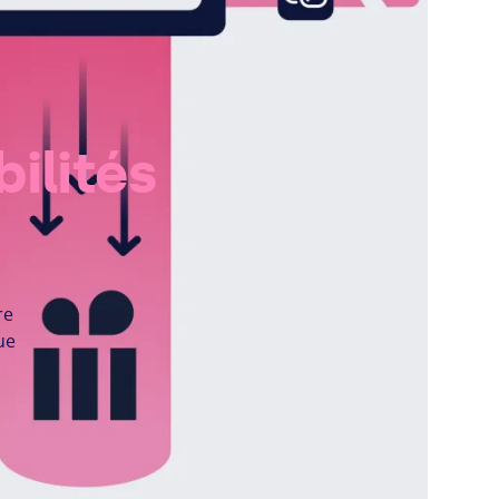
ilités
re
ue