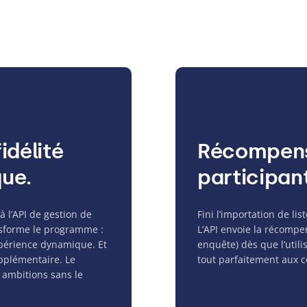
délité
Récompens
que.
participan
 l’API de gestion de
Fini l’importation de lis
sforme le programme :
L’API envoie la récompe
xpérience dynamique. Et
enquête) dès que l’utili
upplémentaire. Le
tout parfaitement aux 
s ambitions sans le