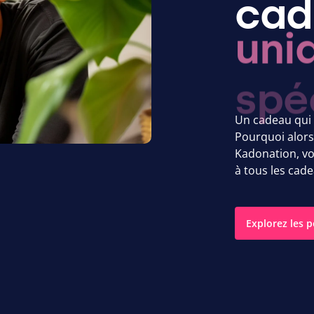
cad
uni
Un cadeau qui 
Pourquoi alors
Kadonation, v
à tous les cade
Explorez les p