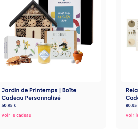
Jardin de Printemps | Boîte
Rela
Cadeau Personnalisé
Cad
50,95 €
80,95
Voir le cadeau
Voir 