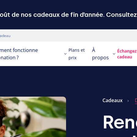
ût de nos cadeaux de fin d’année. Consultez 
cadeau
ent fonctionne
À
Plans et
Échangez
cadeau
nation ?
propos
prix
Cadeaux
Ren