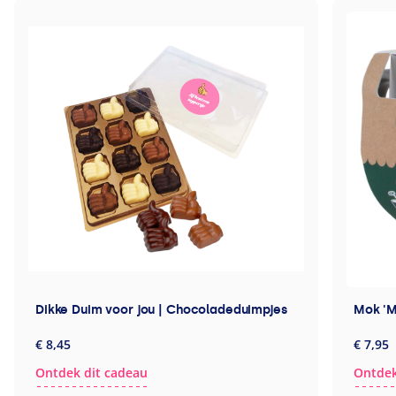
Dikke Duim voor jou | Chocoladeduimpjes
Mok 'M
€ 8,45
€ 7,95
Ontdek dit cadeau
Ontdek