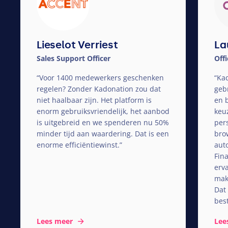
Lieselot Verriest
La
Sales Support Officer
Off
“
Voor
1400
medewerkers geschenken
“
Kad
regelen? Zonder Kadonation zou dat
gebr
niet haalbaar zijn. Het platform is
en 
enorm gebruiksvriendelijk, het aanbod
keu
is uitgebreid en we spenderen nu
50
%
pers
minder tijd aan waardering. Dat is een
brow
enorme efficiëntiewinst.”
aut
Fina
erv
mak
Dat 
best
Lees meer
Lee