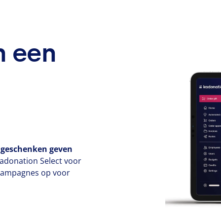
n een
t
geschenken geven
Kadonation Select voor
kcampagnes op voor