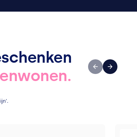
eschenken
Vorige
Volgende
menwonen.
jn'.