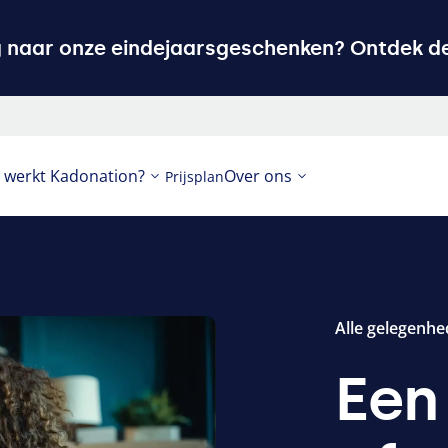
g naar onze eindejaarsgeschenken? Ontdek de
 werkt Kadonation?
Over ons
Prijsplan
Alle gelegenh
Ee