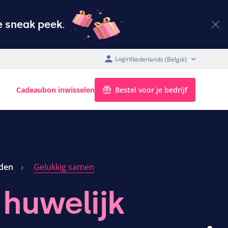
 sneak peek.
Login
BE (België)
Cadeaubon inwisselen
Bestel voor je bedrijf
eden
Gelukkig samen
n
huwelijk