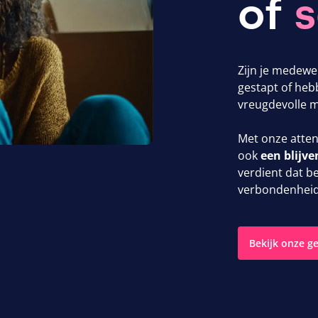
of
s
Zijn je medewer
gestapt of heb
vreugdevolle 
Met onze atten
ook
een blijv
verdient dat be
verbondenheid 
Bekijk onze g