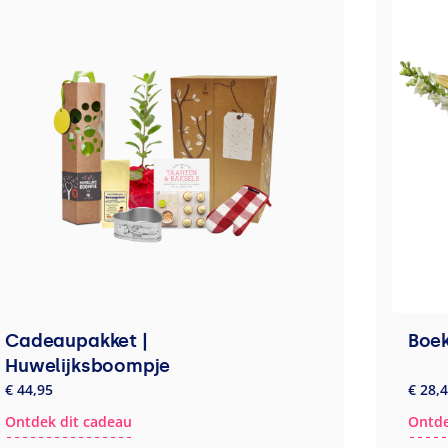
Cadeaupakket |
Boek
Huwelijksboompje
€ 44,95
€ 28,
Ontdek dit cadeau
Ontde