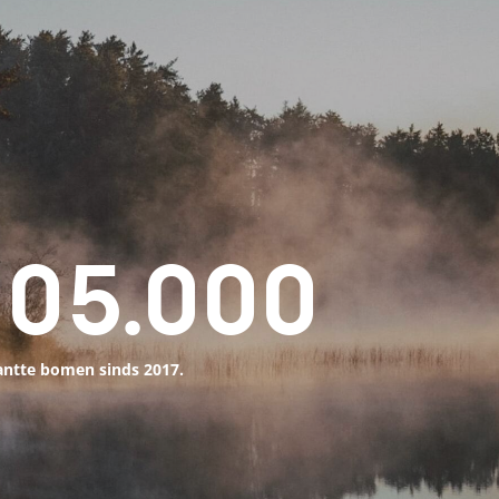
105
.
000
antte bomen sinds
2017
.