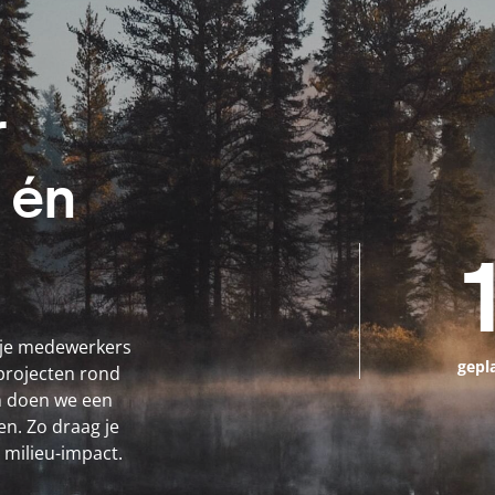
r
 én
an je medewerkers
gepl
 projecten rond
 doen we een
en. Zo draag je
 milieu-impact.