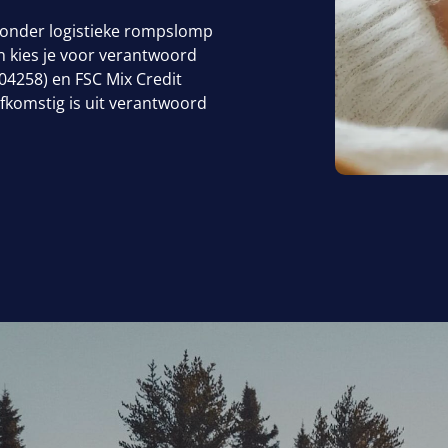
zonder logistieke rompslomp
n kies je voor verantwoord
04258
) en
FSC
Mix Credit
afkomstig is uit verantwoord