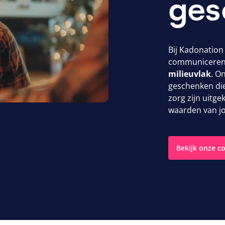
ges
Bij Kadonation
communiceren 
milieuvlak
. O
geschenken die
zorg zijn uitge
waarden van jo
Bekijk onze co