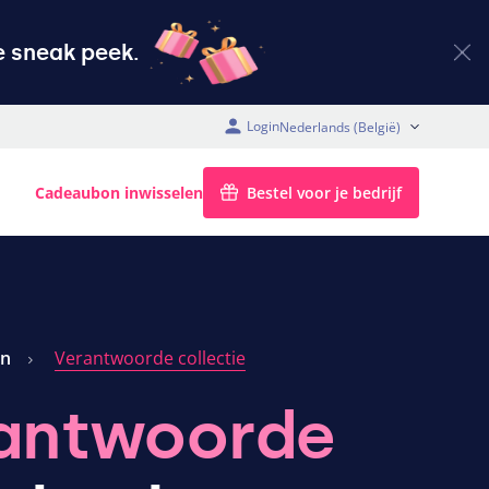
 sneak peek.
Login
BE (België)
Cadeaubon inwisselen
Bestel voor je bedrijf
en
Verantwoorde collectie
antwoorde