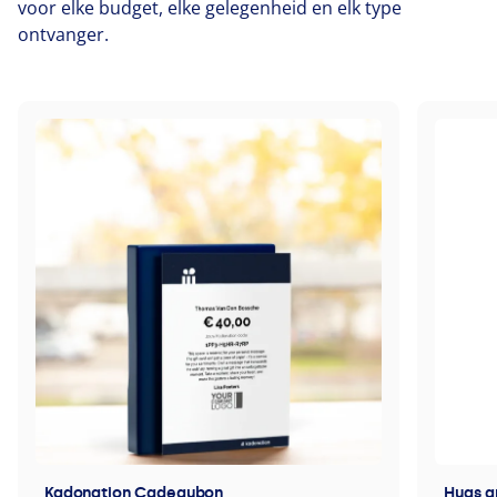
voor elke budget, elke gelegenheid en elk type
ontvanger.
Kadonation Cadeaubon
Hugs a