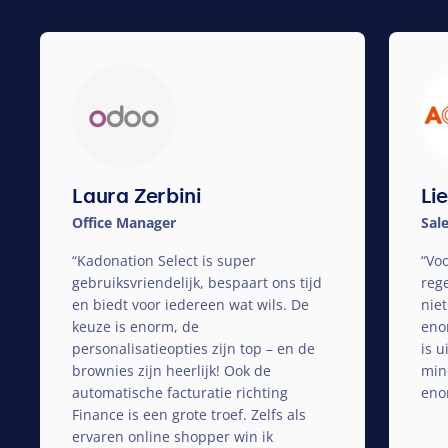
Laura Zerbini
Li
Office Manager
Sal
“
Kadonation Select is super
“
Vo
gebruiksvriendelijk, bespaart ons tijd
reg
en biedt voor iedereen wat wils. De
niet
keuze is enorm, de
eno
personalisatieopties zijn top – en de
is 
brownies zijn heerlijk! Ook de
min
automatische facturatie richting
enor
Finance is een grote troef. Zelfs als
ervaren online shopper win ik