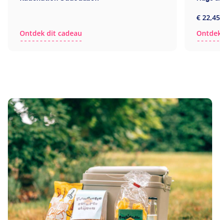
€ 22,45
Ontdek dit cadeau
Ontdek