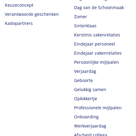
Keuzeconcept
Dag van de Schoonmaak
Verantwoorde geschenken
Zomer
Kadopartners
Sinterklaas
Kerstmis zakenrelaties
Eindejaar personeel
Eindejaar zakenrelaties
Persoonlijke mijlpalen
Verjaardag
Geboorte
Gelukkig samen
Opkikkertje
Professionele mijlpalen
Onboarding
Werkverjaardag
Afscheid collega