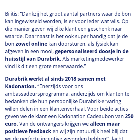
Bilitis:
“
Dankzij het groot aantal partners waar de bon
kan ingewisseld worden, is er voor ieder wat wils. Op
die manier geven wij elke klant een geschenk naar
waarde. Daarnaast is het ook super handig dat je de
bon
zowel online
kan doorsturen, als fysiek kan
afgeven in een mooi,
gepersonaliseerd doosje in de
huisstijl van Durabrik.
Als marketingmedewerker
vind ik dit een grote meerwaarde.”
Durabrik werkt al sinds
2018
samen met
Kadonation.
“
Enerzijds voor ons
ambassadeursprogramma, anderzijds om klanten te
bedanken die hun persoonlijke Durabrik-ervaring
willen delen in een klantenverhaal. Voor beide acties
geven we de klant een Kadonation Cadeaubon van
250
euro.
Van de ontvangers krijgen we
alleen maar
positieve feedback
en wij zijn natuurlijk heel blij dat
we de perfecte incentive gevonden hebben!”, lacht