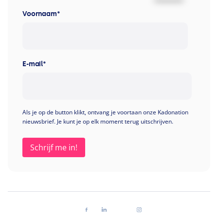
Voornaam
*
E-mail
*
Als je op de button klikt, ontvang je voortaan onze Kadonation
nieuwsbrief. Je kunt je op elk moment terug uitschrijven.
Volg ons op facebook
Volg ons op linkedin
Volg ons op youtube
Volg ons op instagra