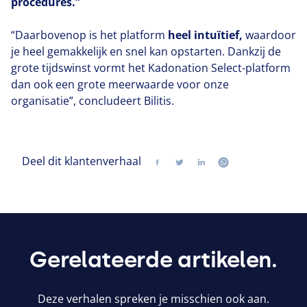
procedures.”
“
Daarbovenop is het platform
heel intuïtief,
waardoor
je heel gemakkelijk en snel kan opstarten. Dankzij de
grote tijdswinst vormt het Kadonation Select-platform
dan ook een grote meerwaarde voor onze
organisatie”, concludeert Bilitis.
Deel dit klantenverhaal
Delen
Volg ons op twitter
Volg ons op linkedin
Volg ons op wh
Gerelateerde artikelen.
Deze verhalen spreken je misschien ook aan.