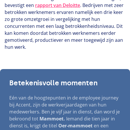
bevestigt een
rapport van Deloitte
. Bedrijven met zeer
betrokken werknemers ervaren namelijk een drie keer
zo grote omzetgroei in vergelijking met hun
concurrenten met een laag betrokkenheidsniveau. Dit
kan komen doordat betrokken werknemers eerder
gemotiveerd, productiever en meer toegewijd zijn aan
hun werk.
Betekenisvolle momenten
Eén van de hoogtepunten in de employee journey
bij Accent, zijn de werkverjaardagen van hun
medewerkers. Ben je vijf jaar in dienst, dan word je
bekroond tot
Mammoet.
Iemand die tien jaar in
dienst is, krijgt de titel
Oer-mammoet
en een