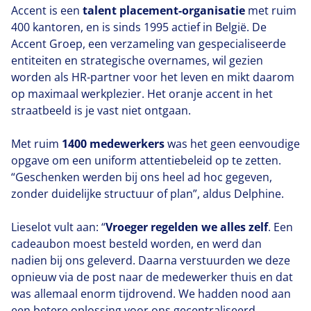
Accent is een
talent placement-organisatie
met ruim
400
kantoren, en is sinds
1995
actief in België. De
Accent Groep, een verzameling van gespecialiseerde
entiteiten en strategische overnames, wil gezien
worden als HR-partner voor het leven en mikt daarom
op maximaal werkplezier. Het oranje accent in het
straatbeeld is je vast niet ontgaan.
Met ruim
1400
medewerkers
was het geen eenvoudige
opgave om een uniform attentiebeleid op te zetten.
“
Geschenken werden bij ons heel ad hoc gegeven,
zonder duidelijke structuur of plan”, aldus Delphine.
Lieselot vult aan:
“
Vroeger regelden we alles zelf
. Een
cadeaubon moest besteld worden, en werd dan
nadien bij ons geleverd. Daarna verstuurden we deze
opnieuw via de post naar de medewerker thuis en dat
was allemaal enorm tijdrovend. We hadden nood aan
een betere oplossing voor ons gecentraliseerd