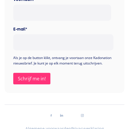
E-mail
*
Als je op de button klikt, ontvang je voortaan onze Kadonation
nieuwsbrief. Je kunt je op elk moment terug uitschrijven.
Volg ons op facebook
Volg ons op linkedin
Volg ons op youtube
Volg ons op instagra
Algemene voorwaarden
Privacyverklaring