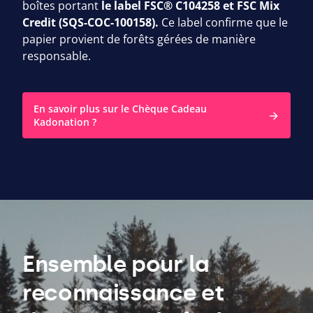
boîtes portant
le label
FSC
®
C
104258
et
FSC
Mix
Credit (
SQS-COC-
100158
).
Ce label confirme que le
papier provient de forêts gérées de manière
responsable.
En savoir plus sur le Chèque Cadeau
Kadonation ?
Ensemble pour la
reconnaissance et