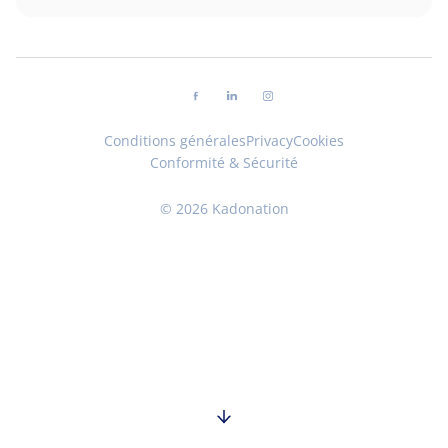
Suivez-nous sur facebook
Suivez-nous sur linkedin
Suivez-nous sur instag
Conditions générales
Privacy
Cookies
Conformité & Sécurité
© 2026 Kadonation