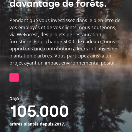
davantage de forêts.
Pendant que vous investissez dans le bien-être de
vos employés et de vos clients, nous soutenons,
via WeForest, des projets de restauration
forestière. Pour chaque
500
€
de cadeaux, nous
apportons une contribution à leurs initiatives de
plantation d’arbres. Vous participez ainsi à un
projet ayant un impact environnemental positif.
Déjà
105
.
000
arbres plantés depuis
2017
.