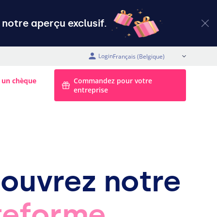
notre aperçu exclusif.
Login
FR (Belgique)
 un chèque
Commandez pour votre
entreprise
ouvrez notre
teforme