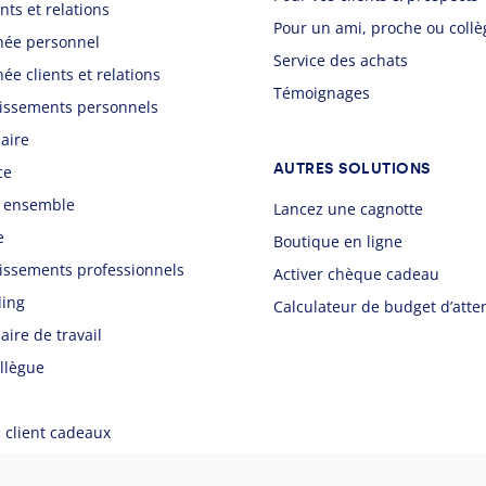
nts et relations
Pour un ami, proche ou coll
née personnel
Service des achats
ée clients et relations
Témoignages
issements personnels
aire
AUTRES SOLUTIONS
ce
 ensemble
Lancez une cagnotte
e
Boutique en ligne
issements professionnels
Activer chèque cadeau
ing
Calculateur de budget d’atte
aire de travail
llègue
 client cadeaux