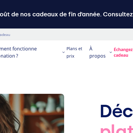
ût de nos cadeaux de fin d’année. Consultez 
cadeau
ent fonctionne
À
Plans et
Échangez
cadeau
nation ?
propos
prix
Déc
pla