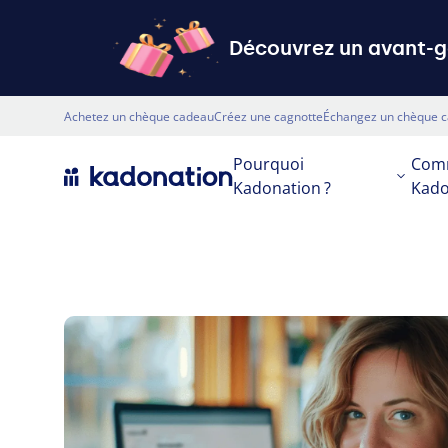
Découvrez un avant-go
Top nav
Achetez un chèque cadeau
Créez une cagnotte
Échangez un chèque 
Primary
Pourquoi
Comm
Kadonation ?
Kado