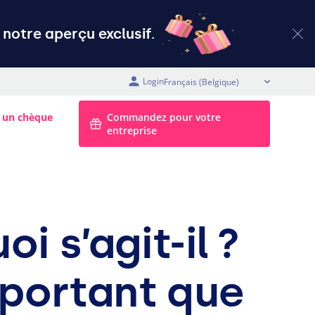
notre aperçu exclusif.
Login
FR (Belgique)
 un chèque
Commandez pour votre
entreprise
i s’agit-il ?
mportant que