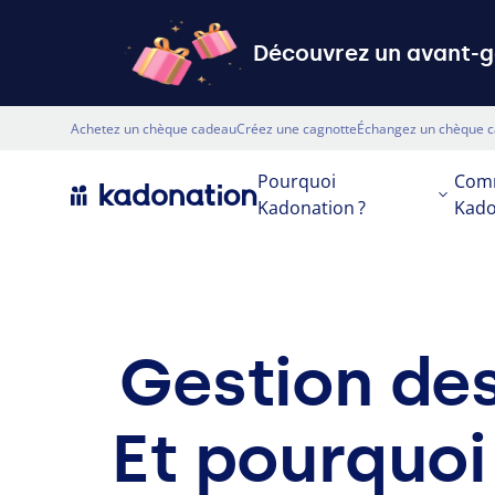
Découvrez un avant-go
Top nav
Achetez un chèque cadeau
Créez une cagnotte
Échangez un chèque 
Primary
Pourquoi
Comm
Kadonation ?
Kado
Gestion des 
Et pourquoi