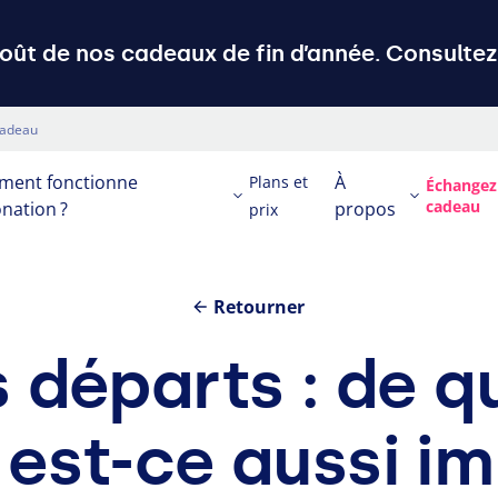
ût de nos cadeaux de fin d’année. Consultez 
cadeau
ent fonctionne
À
Plans et
Échangez
cadeau
nation ?
propos
prix
Retourner
départs : de quo
 est-ce aussi i