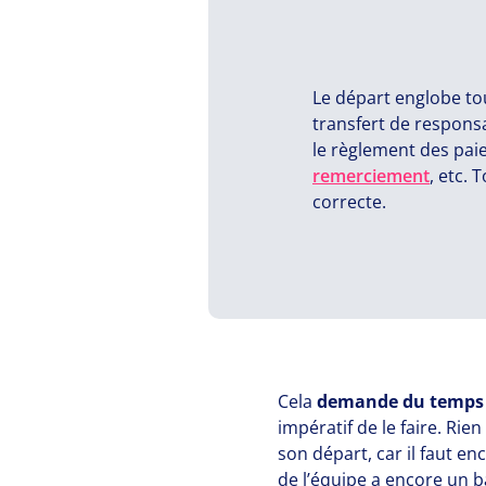
Le départ englobe to
transfert de responsa
le règlement des pai
remerciement
, etc.
correcte.
Cela
demande du temps p
impératif de le faire. R
son départ, car il faut
de l’équipe a encore un b