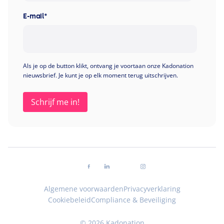
E-mail
*
Als je op de button klikt, ontvang je voortaan onze Kadonation
nieuwsbrief. Je kunt je op elk moment terug uitschrijven.
Volg ons op facebook
Volg ons op linkedin
Volg ons op youtube
Volg ons op instagra
Algemene voorwaarden
Privacyverklaring
Cookiebeleid
Compliance & Beveiliging
© 2026 Kadonation