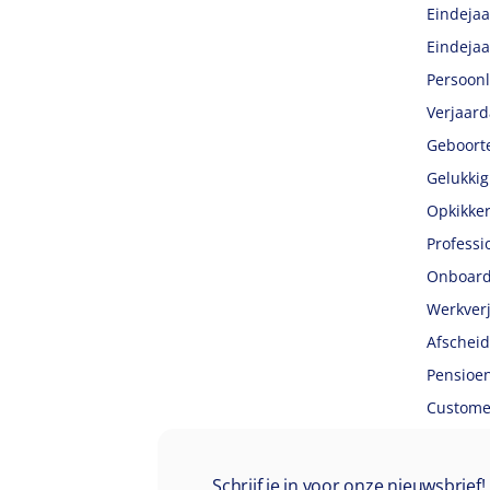
Eindejaa
Eindejaa
Persoonl
Verjaar
Geboort
Gelukki
Opkikker
Professi
Onboard
Werkver
Afscheid
Pensioe
Customer
Schrijf je in voor onze nieuwsbrief!