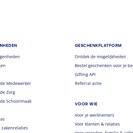
NHEDEN
GESCHENKPLATFORM
legenheden
Ontdek de mogelijkheden
gen
Bestel geschenken voor je bed
Gifting API
 de Medewerker
Referral actie
 de Zorg
 de Schoonmaak
VOOR WIE
Voor je werknemers
aas
Voor klanten & relaties
 zakenrelaties
Voor vrienden, familie & coll