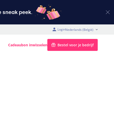
 sneak peek.
Login
BE (België)
Cadeaubon inwisselen
Bestel voor je bedrijf