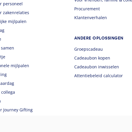
r personeel
Procurement
r zakenrelaties
Klantenverhalen
ijke mijlpalen
dag
ANDERE OPLOSSINGEN
e
g samen
Groepscadeau
tje
Cadeaubon kopen
onele mijlpalen
Cadeaubon inwisselen
ing
Attentiebeleid calculator
jaardag
 collega
n
 Journey Gifting