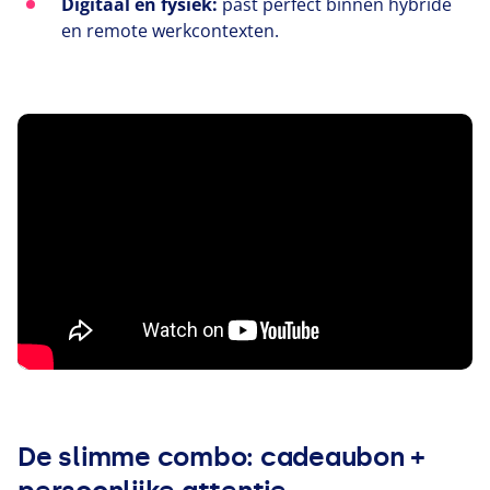
Digitaal en fysiek:
past perfect binnen hybride
en remote werkcontexten.
De slimme combo: cadeaubon +