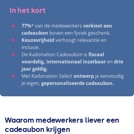
In het kort
77
%
* van de medewerkers
verkiest een
cadeaubon
boven een fysiek geschenk.
Keuzevrijheid
verhoogt relevantie en
inclusie.
De Kadonation Cadeaubon is
fiscaal
voordelig,
internationaal inzetbaar
en
drie
jaar geldig.
Met Kadonation Select
ontwerp
je eenvoudig
je eigen,
gepersonaliseerde cadeaubon.
Waarom medewerkers liever een
cadeaubon krijgen