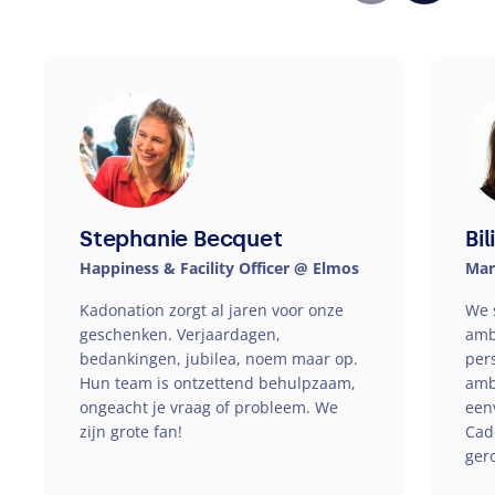
Stephanie Becquet
Bi
Happiness
&
Facility Officer @ Elmos
Mar
Kadonation zorgt al jaren voor onze
We 
geschenken. Verjaardagen,
amb
bedankingen, jubilea, noem maar op.
per
Hun team is ontzettend behulpzaam,
amb
ongeacht je vraag of probleem. We
een
zijn grote fan!
Cad
ger