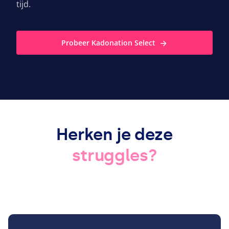
tijd.
Probeer Kadonation Select
Herken je deze
struggles?