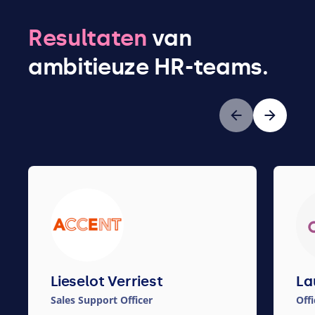
Resultaten
van
ambitieuze HR-teams.
Vorige
Volgende
Lieselot Verriest
La
Sales Support Officer
Off