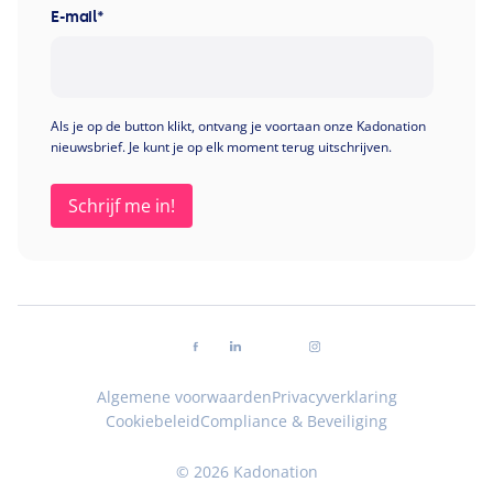
E-mail
*
Als je op de button klikt, ontvang je voortaan onze Kadonation
nieuwsbrief. Je kunt je op elk moment terug uitschrijven.
Volg ons op facebook
Volg ons op linkedin
Volg ons op youtube
Volg ons op instagra
Algemene voorwaarden
Privacyverklaring
Cookiebeleid
Compliance & Beveiliging
© 2026 Kadonation